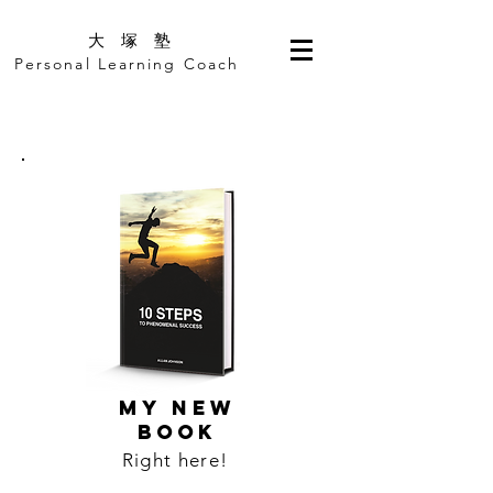
​大 塚 塾
Personal Learning Coach
MY NEW
BOOK
Right here!