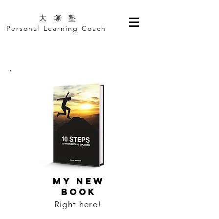
​大 塚 塾
Personal Learning Coach
MY NEW
BOOK
Right here!