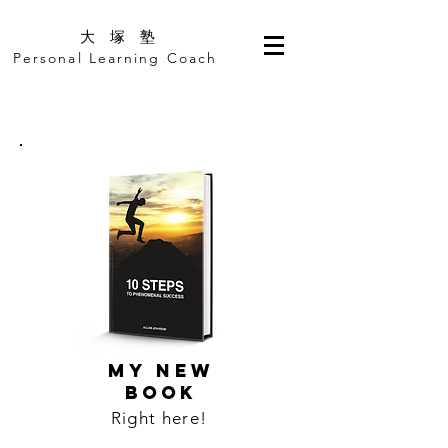
​大 塚 塾
Personal Learning Coach
MY NEW
BOOK
Right here!