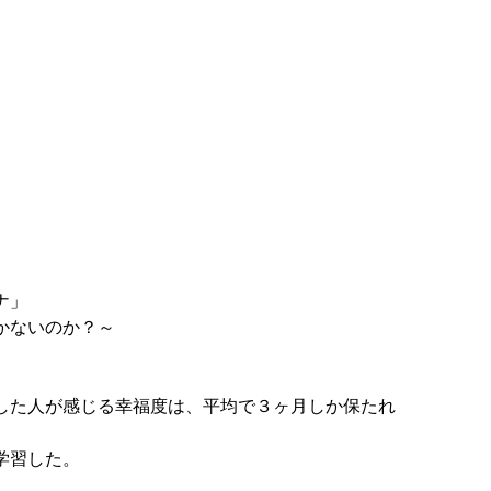
ナ」
かないのか？～
した人が感じる幸福度は、平均で３ヶ月しか保たれ
学習した。