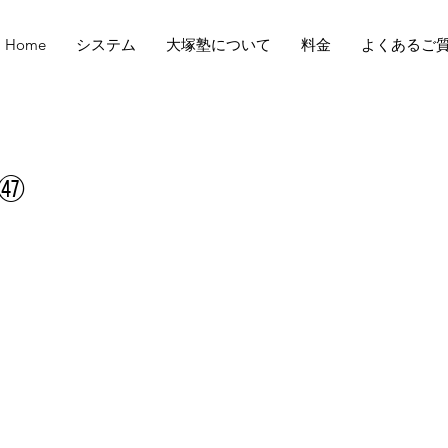
Home
システム
大塚塾について
料金
よくあるご
㊼