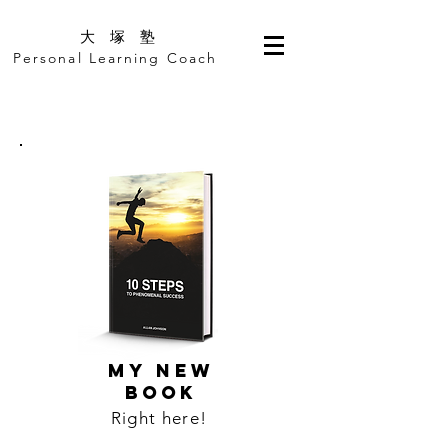
​大 塚 塾
Personal Learning Coach
MY NEW
BOOK
Right here!