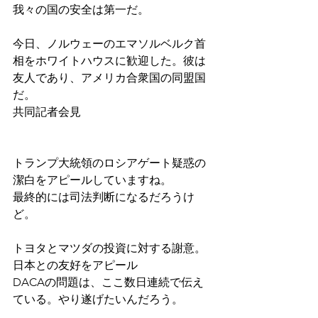
我々の国の安全は第一だ。
今日、ノルウェーのエマソルベルク首
相をホワイトハウスに歓迎した。彼は
友人であり、アメリカ合衆国の同盟国
だ。
共同記者会見
トランプ大統領のロシアゲート疑惑の
潔白をアピールしていますね。
最終的には司法判断になるだろうけ
ど。
トヨタとマツダの投資に対する謝意。
日本との友好をアピール
DACAの問題は、ここ数日連続で伝え
ている。やり遂げたいんだろう。