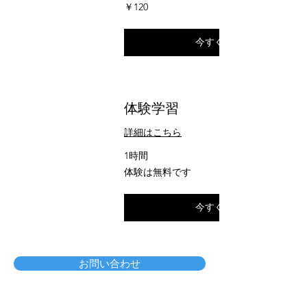
120
￥120
円
今すぐ予約
体験学習
詳細はこちら
1時間
体
体験は無料です
験
は
無
今すぐ予約
料
で
す
お問い合わせ