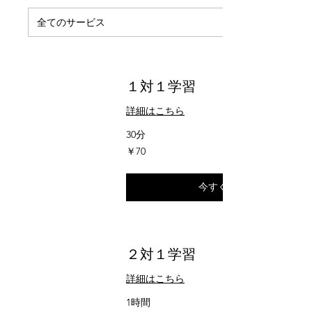
全てのサービス
１対１学習
詳細はこちら
30分
70
￥70
円
今すぐ予約
２対１学習
詳細はこちら
1時間