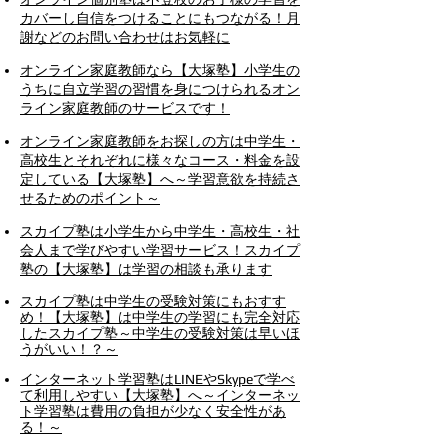
カバーし自信をつけることにもつながる！月
謝などのお問い合わせはお気軽に
オンライン家庭教師なら【大塚塾】小学生の
うちに自立学習の習慣を身につけられるオン
ライン家庭教師のサービスです！
オンライン家庭教師をお探しの方は中学生・
高校生とそれぞれに様々なコース・料金を設
定している【大塚塾】へ～学習意欲を持続さ
せるためのポイント～
スカイプ塾は小学生から中学生・高校生・社
会人まで学びやすい学習サービス！スカイプ
塾の【大塚塾】は学習の相談も承ります
スカイプ塾は中学生の受験対策にもおすす
め！【大塚塾】は中学生の学習にも完全対応
したスカイプ塾～中学生の受験対策は早いほ
うがいい！？～
インターネット学習塾はLINEやSkypeで学べ
て利用しやすい【大塚塾】へ～インターネッ
ト学習塾は費用の負担が少なく安全性があ
る！～