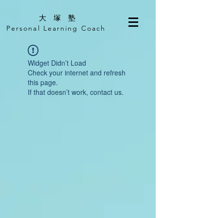
​大 塚 塾
Personal Learning Coach
Widget Didn’t Load
Check your internet and refresh
this page.
If that doesn’t work, contact us.