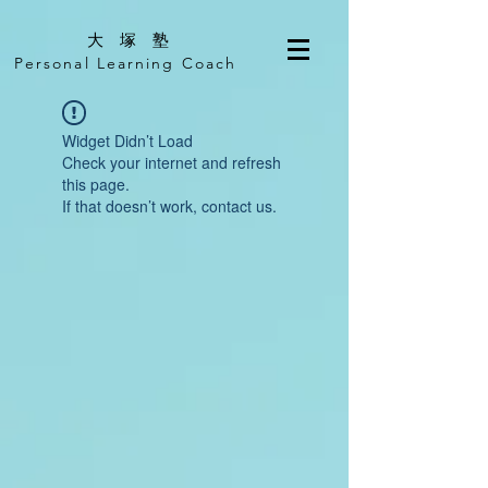
​大 塚 塾
Personal Learning Coach
Widget Didn’t Load
Check your internet and refresh
this page.
If that doesn’t work, contact us.