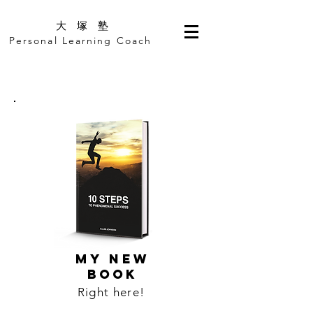
​大 塚 塾
Personal Learning Coach
MY NEW
BOOK
Right here!