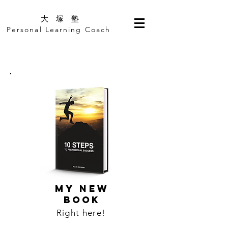
​大 塚 塾
Personal Learning Coach
MY NEW
BOOK
Right here!